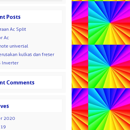
nt Posts
aan Ac Split
or Ac
ote universal
erusakan kulkas dan freser
s Inverter
nt Comments
ives
r 2020
019