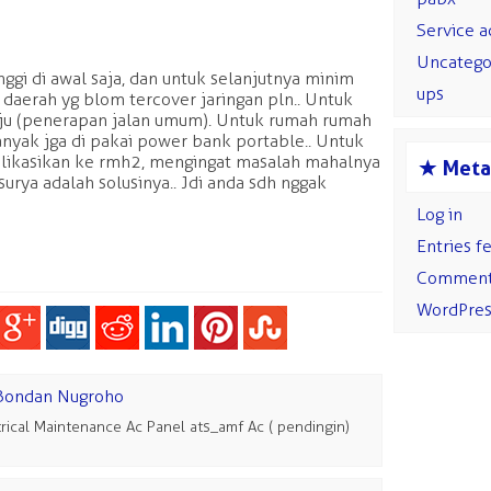
Service a
Uncatego
ggi di awal saja, dan untuk selanjutnya minim
ups
 daerah yg blom tercover jaringan pln.. Untuk
 pju (penerapan jalan umum). Untuk rumah rumah
nyak jga di pakai power bank portable.. Untuk
likasikan ke rmh2, mengingat masalah mahalnya
s
Meta
l surya adalah solusinya.. Jdi anda sdh nggak
Log in
Entries f
Comment
WordPres
Bondan Nugroho
rical Maintenance Ac Panel ats_amf Ac ( pendingin)