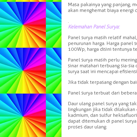
Masa pakainya yang panjang, m
akan menghemat biaya energi d
.
Kelemahan Panel Surya:
Panel surya masih relatif mah
penurunan harga. Harga panel sur
100Wp, harga disini tentunya te
Panel surya masih perlu meningk
sinar matahari terbuang sia-sia
surya saat ini mencapai efisien
Jika tidak terpasang dengan bai
Panel surya terbuat dari beber
Daur ulang panel surya yang ta
lingkungan jika tidak dilakukan 
kadmium, dan sulfur heksafluo
dapat ditemukan di panel sury
proses daur ulang.