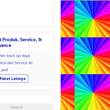
 Produk, Service, &
nance
rter back up daya
nce dan Service Ac
s_amf
 Paket Lainnya