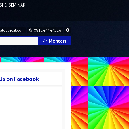
ASI & SEMINAR
q
+
lectrical.com
081244444226
M
Mencari
 Us on Facebook