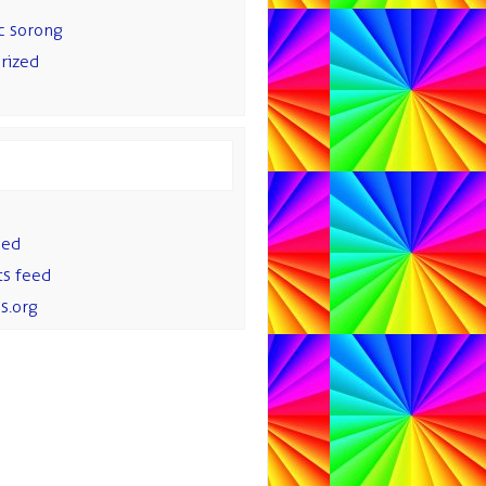
c sorong
rized
eed
s feed
s.org