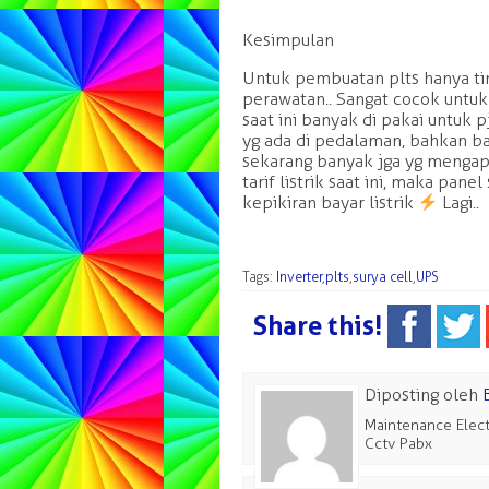
Kesimpulan
Untuk pembuatan plts hanya tin
perawatan.. Sangat cocok untuk
saat ini banyak di pakai untuk
yg ada di pedalaman, bahkan ba
sekarang banyak jga yg mengap
tarif listrik saat ini, maka pane
kepikiran bayar listrik
Lagi..
Tags:
Inverter
,
plts
,
surya cell
,
UPS
Share this!
Diposting oleh
Maintenance Elect
Cctv Pabx