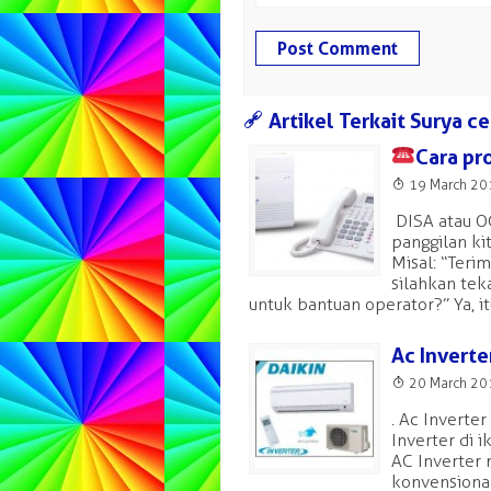
a
Artikel Terkait Surya ce
Cara pr
T
19 March 2
DISA atau O
panggilan k
Misal: “Teri
silahkan tek
untuk bantuan operator?” Ya, i
Ac Inverte
T
20 March 2
. Ac Inverte
Inverter di 
AC Inverter
konvensional