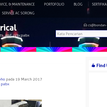
RVICE, & MAINTENANCE
PORTOFOLIO
BLOG
SERTIFIK
SERVICE AC SORONG
rical
E
cs@bondan-e
ts_amf, cctv,pabx
8
Find
oho
pada 19 March 2017
,
pabx