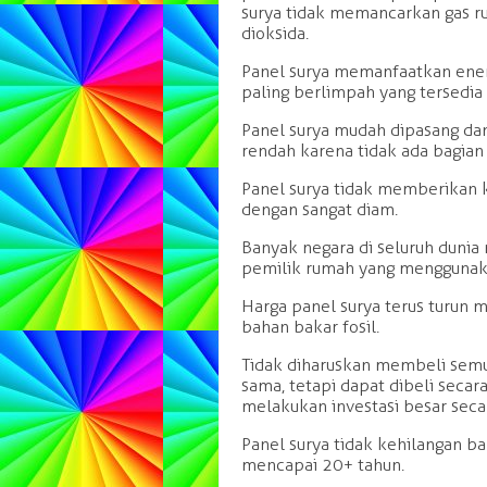
surya tidak memancarkan gas r
dioksida.
Panel surya memanfaatkan ener
paling berlimpah yang tersedia d
Panel surya mudah dipasang da
rendah karena tidak ada bagian
Panel surya tidak memberikan k
dengan sangat diam.
Banyak negara di seluruh duni
pemilik rumah yang menggunaka
Harga panel surya terus turun
bahan bakar fosil.
Tidak diharuskan membeli semu
sama, tetapi dapat dibeli secar
melakukan investasi besar secar
Panel surya tidak kehilangan b
mencapai 20+ tahun.