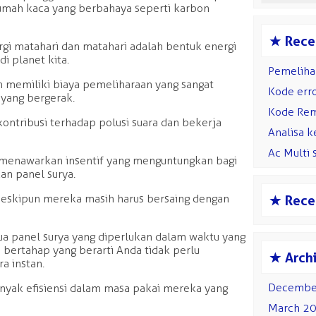
umah kaca yang berbahaya seperti karbon
s
Rece
gi matahari dan matahari adalah bentuk energi
i planet kita.
Pemelihar
n memiliki biaya pemeliharaan yang sangat
Kode err
 yang bergerak.
Kode Rem
ontribusi terhadap polusi suara dan bekerja
Analisa k
Ac Multi 
a menawarkan insentif yang menguntungkan bagi
n panel surya.
 meskipun mereka masih harus bersaing dengan
s
Rece
a panel surya yang diperlukan dalam waktu yang
a bertahap yang berarti Anda tidak perlu
s
Arch
a instan.
Decembe
anyak efisiensi dalam masa pakai mereka yang
March 2