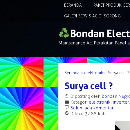
BERANDA
PAKET PRODUK, SE
GALERI SERVIS AC DI SORONG
Bondan Elect
Maintenance Ac, Perakitan Panel a
Beranda
»
elektronik
»
Surya cell ?
Surya cell ?
T
Diposting oleh
Bondan Nugr
F
Kategori
elektronik
,
inverter
b
Belum ada komentar
@
Dilihat 3488 kali