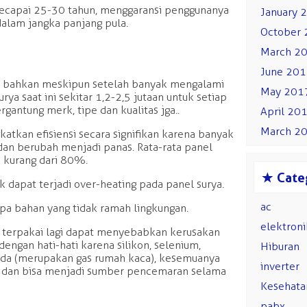
ecapai 25-30 tahun, menggaransi penggunanya
January 
alam jangka panjang pula.
October
March 2
June 20
al, bahkan meskipun setelah banyak mengalami
May 201
ya saat ini sekitar 1,2-2,5 jutaan untuk setiap
rgantung merk, tipe dan kualitas jga..
April 20
March 2
atkan efisiensi secara signifikan karena banyak
 dan berubah menjadi panas. Rata-rata panel
si kurang dari 80%.
s
Cate
k dapat terjadi over-heating pada panel surya.
ac
apa bahan yang tidak ramah lingkungan.
elektroni
k terpakai lagi dapat menyebabkan kerusakan
dengan hati-hati karena silikon, selenium,
Hiburan
rida (merupakan gas rumah kaca), kesemuanya
inverter
a dan bisa menjadi sumber pencemaran selama
Kesehata
pabx