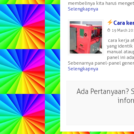
membelinya kita harus mengetah
Selengkapnya
Cara ke
T
19 March 2
cara kerja a
yang identik
manual ataup
panel ini ad
Sebenarnya panel-panel generat
Selengkapnya
Ada Pertanyaan? 
info