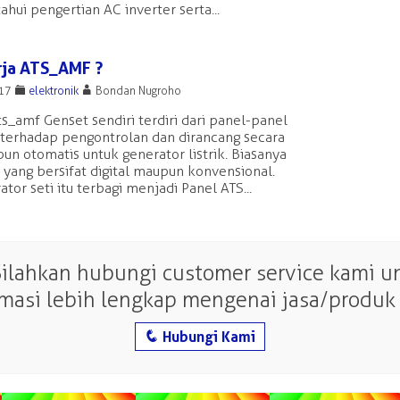
ui pengertian AC inverter serta...
rja ATS_AMF ?
F
A
017
elektronik
Bondan Nugroho
ts_amf Genset sendiri terdiri dari panel-panel
 terhadap pengontrolan dan dirancang secara
un otomatis untuk generator listrik. Biasanya
a yang bersifat digital maupun konvensional.
or seti itu terbagi menjadi Panel ATS...
Silahkan hubungi customer service kami 
rmasi lebih lengkap mengenai jasa/produk 
q
Hubungi Kami