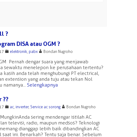
ll ?
ogram DISA atau OGM
?
F
A
017
elektronik
,
pabx
Bondan Nugroho
GM Pernah dengar suara yang menjawab
ita sewaktu menelepon ke perusahaan tertentu?
ma kasih anda telah menghubungi PT electrical,
an extension yang anda tuju atau tekan Nol
tu namanya...
Selengkapnya
r ??
F
A
017
ac
,
inverter
,
Service ac sorong
Bondan Nugroho
r Mungkin Anda sering mendengar istilah AC
iklan televisi, radio, maupun medsos? Teknologi
 memang dianggap lebih baik dibandingkan AC
 saat ini. Benarkah? Tentu saja benar. Sebelum