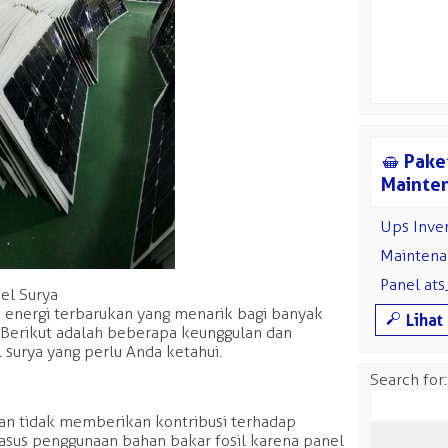
S
Paket
Mainte
Ups Inve
Maintena
Panel at
el Surya
n energi terbarukan yang menarik bagi banyak
M
Lihat
. Berikut adalah beberapa keunggulan dan
urya yang perlu Anda ketahui.
Search for:
dan tidak memberikan kontribusi terhadap
asus penggunaan bahan bakar fosil karena panel