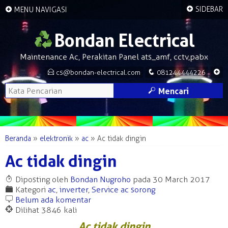
+
+
SIDEBAR
MENU NAVIGASI
Bondan Electrical
Maintenance Ac, Perakitan Panel ats_amf, cctv,pabx
E
q
+
cs@bondan-electrical.com
081244444226
M
Mencari
Beranda
»
elektronik
»
ac
»
Ac tidak dingin
Ac tidak dingin
T
Diposting oleh
Bondan Nugroho
pada 30 March 2017
F
Kategori
ac
,
inverter
,
Service ac sorong
b
Belum ada komentar
@
Dilihat 3846 kali
Ac tidak dingin