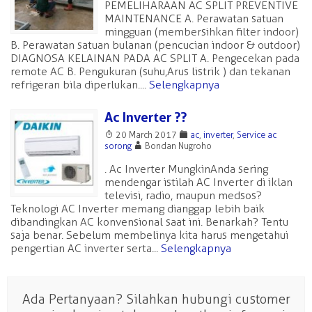
PEMELIHARAAN AC SPLIT PREVENTIVE
MAINTENANCE A. Perawatan satuan
mingguan (membersihkan filter indoor)
B. Perawatan satuan bulanan (pencucian indoor & outdoor)
DIAGNOSA KELAINAN PADA AC SPLIT A. Pengecekan pada
remote AC B. Pengukuran (suhu,Arus listrik ) dan tekanan
refrigeran bila diperlukan....
Selengkapnya
Ac Inverter ??
T
F
20 March 2017
ac
,
inverter
,
Service ac
A
sorong
Bondan Nugroho
. Ac Inverter Mungkin Anda sering
mendengar istilah AC Inverter di iklan
televisi, radio, maupun medsos?
Teknologi AC Inverter memang dianggap lebih baik
dibandingkan AC konvensional saat ini. Benarkah? Tentu
saja benar. Sebelum membelinya kita harus mengetahui
pengertian AC inverter serta...
Selengkapnya
Ada Pertanyaan? Silahkan hubungi customer