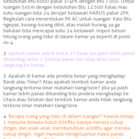
kebutuhan Btu 6000 pakai 3/4PK dengan Btu 7.000. Untuk
ruangan 5x5m dengan kebutuhan Btu 12.500 Kalau mau
suhu ruangan bisa 24 derajat kebawah HARUS pakai 2PK.
Begitulah cara menentukan PK AC untuk ruangan. Kalo Btu
ngepas, kurang-kurang dikit, atau malah kurang, ya ga
bakalan bisa mencapai suhu 24 kebawah. Inipun belum
hitung orang yang tidur di dalam kamar ya seperti di point
no 4.
2.
Apakah kamar ada di lantai 2? Kalau iya pasti lebih panas
dibanding lantai 1, karena panas dari atap akan turun
langsung ke kamar
.
3. Apakah di kamar ada jendela besar yang menghadap
Barat atau Timur? Atau apakah tembok kamar anda
langsung terkena sinar matahari siang/sore? jika ya pasti
kamar lebih panas dibanding bila jendela menghadap ke
Utara atau Selatan dan tembok kamar anda tidak langsung
terkena sinar matahari siang/sore.
4.
Berapa orang yang tidur di dalam ruangan? Karena setiap
1 manusia dewasa butuh 600Btu supaya merasa cukup
dingin, dan anak-anak membutuhkan 400Btu agar merasa
cukup dingin. Ingat manusia mengeluarkan hawa panas.