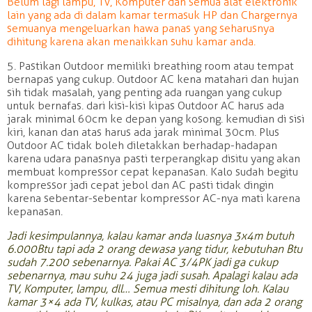
Belum lagi lampu, TV, Komputer dan semua alat elektronik
lain yang ada di dalam kamar termasuk HP dan Chargernya
semuanya mengeluarkan hawa panas yang seharusnya
dihitung karena akan menaikkan suhu kamar anda.
5. Pastikan Outdoor memiliki breathing room atau tempat
bernapas yang cukup. Outdoor AC kena matahari dan hujan
sih tidak masalah, yang penting ada ruangan yang cukup
untuk bernafas. dari kisi-kisi kipas Outdoor AC harus ada
jarak minimal 60cm ke depan yang kosong. kemudian di sisi
kiri, kanan dan atas harus ada jarak minimal 30cm. Plus
Outdoor AC tidak boleh diletakkan berhadap-hadapan
karena udara panasnya pasti terperangkap disitu yang akan
membuat kompressor cepat kepanasan. Kalo sudah begitu
kompressor jadi cepat jebol dan AC pasti tidak dingin
karena sebentar-sebentar kompressor AC-nya mati karena
kepanasan.
Jadi kesimpulannya, kalau kamar anda luasnya 3x4m butuh
6.000Btu tapi ada 2 orang dewasa yang tidur, kebutuhan Btu
sudah 7.200 sebenarnya. Pakai AC 3/4PK jadi ga cukup
sebenarnya, mau suhu 24 juga jadi susah. Apalagi kalau ada
TV, Komputer, lampu, dll… Semua mesti dihitung loh. Kalau
kamar 3×4 ada TV, kulkas, atau PC misalnya, dan ada 2 orang