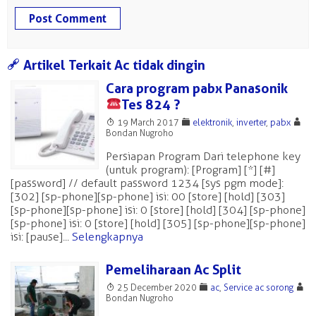
a
Artikel Terkait Ac tidak dingin
Cara program pabx Panasonik
Tes 824
?
T
F
A
19 March 2017
elektronik
,
inverter
,
pabx
Bondan Nugroho
Persiapan Program Dari telephone key
(untuk program): [Program] [*] [#]
[password] // default password 1234 [sys pgm mode]:
[302] [sp-phone][sp-phone] isi: 00 [store] [hold] [303]
[sp-phone][sp-phone] isi: 0 [store] [hold] [304] [sp-phone]
[sp-phone] isi: 0 [store] [hold] [305] [sp-phone][sp-phone]
isi: [pause]...
Selengkapnya
Pemeliharaan Ac Split
T
F
A
25 December 2020
ac
,
Service ac sorong
Bondan Nugroho