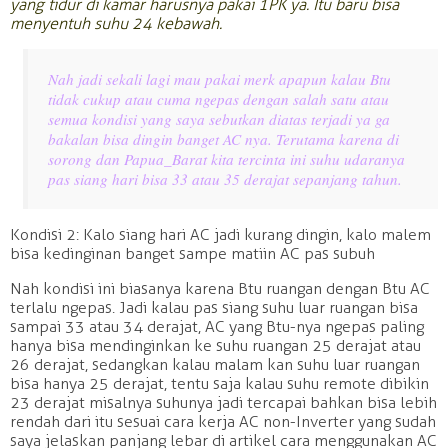
yang tidur di kamar harusnya pakai 1PK ya. Itu baru bisa
menyentuh suhu 24 kebawah.
Nah jadi sekali lagi mau pakai merk apapun kalau Btu
tidak cukup atau cuma ngepas dengan salah satu atau
semua kondisi yang saya sebutkan diatas terjadi ya ga
bakalan bisa dingin banget AC nya. Terutama karena di
sorong dan Papua_Barat kita tercinta ini suhu udaranya
pas siang hari bisa 33 atau 35 derajat sepanjang tahun.
Kondisi 2: Kalo siang hari AC jadi kurang dingin, kalo malem
bisa kedinginan banget sampe matiin AC pas subuh
Nah kondisi ini biasanya karena Btu ruangan dengan Btu AC
terlalu ngepas. Jadi kalau pas siang suhu luar ruangan bisa
sampai 33 atau 34 derajat, AC yang Btu-nya ngepas paling
hanya bisa mendinginkan ke suhu ruangan 25 derajat atau
26 derajat, sedangkan kalau malam kan suhu luar ruangan
bisa hanya 25 derajat, tentu saja kalau suhu remote dibikin
23 derajat misalnya suhunya jadi tercapai bahkan bisa lebih
rendah dari itu sesuai cara kerja AC non-Inverter yang sudah
saya jelaskan panjang lebar di artikel cara menggunakan AC