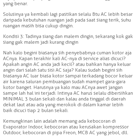
yang benar.
Solusinya ya kembali lagi pastikan selalu Btu AC lebih besar
daripada kebutuhan ruangan jadi pada saat siang terik, suhu
ruangan masih bisa cukup dingin.
Kondisi 3: Tadinya siang dan malem dingin, sekarang kok gak
siang gak malem jadi kurang dingin
Nah kalo begini biasanya sih penyebabnya cuman kotor aja
ACnya. Kapan terakhir kali AC-nya di service alias dicuci?
Apakah angin AC anda jadi kecil? atau bahkan hanya keluar
angin dari salah satu sisi AC saja? Kalau sudah begini sih
biasanya AC luar biasa kotor sampai terkadang bocor keluar
air karena saluran pembuangan sudah mampet gara-gara
kotor banget. Harusnya ya kalo mau ACnya awet jangan
sampe lah hal ini terjadi. Intinya AC harus selalu dibersihkan
MINIMAL 3 bulan sekali dan kalau anda tinggal di daerah
dekat laut atau ada yang merokok di dalam kamar lebih
baik dicuci tiap 2 bulan sekali.
Kemungkinan lain adalah memang ada kebocoran di
Evaporator Indoor, kebocoran atau kerusakan kompressor
Outdoor, kebocoran di pipa Freon, MCB AC yang jebol, dll.